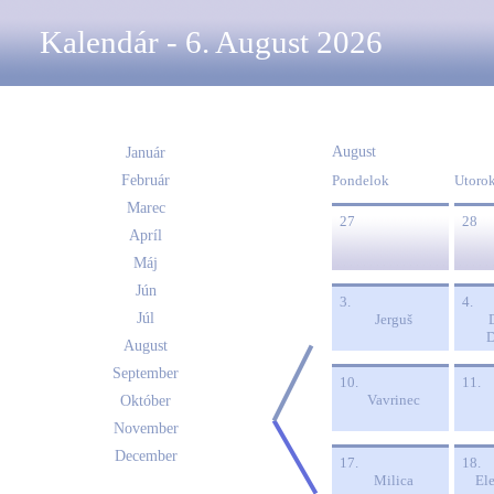
Kalendár - 6. August 2026
August
Január
Február
Pondelok
Utoro
Marec
27
28
Apríl
Máj
Jún
3.
4.
Júl
Jerguš
August
September
10.
11.
Vavrinec
Október
November
December
17.
18.
Milica
El