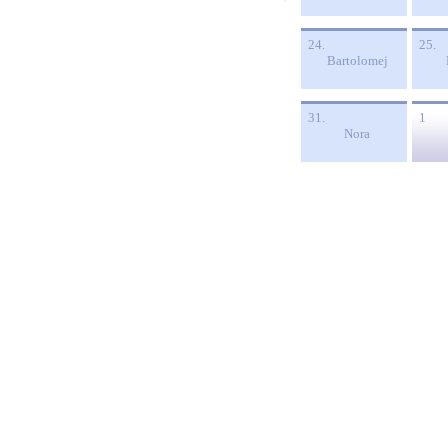
24.
25.
Bartolomej
31.
1
Nora