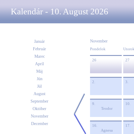
Kalendár - 10. August 2026
November
Január
Február
Pondelok
Utoro
Marec
26
27
Apríl
Máj
Jún
2.
3.
Júl
August
September
9.
10.
Teodor
Október
November
December
16.
17.
Agnesa