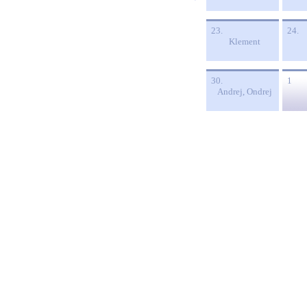
23.
24.
Klement
30.
1
Andrej, Ondrej