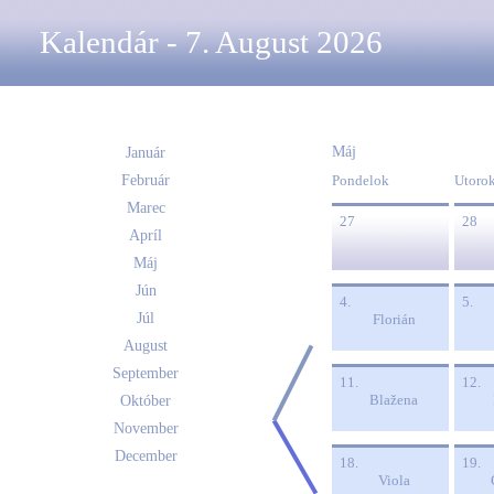
Kalendár - 7. August 2026
Máj
Január
Február
Pondelok
Utoro
Marec
27
28
Apríl
Máj
Jún
4.
5.
Júl
Florián
August
September
11.
12.
Blažena
Október
November
December
18.
19.
Viola