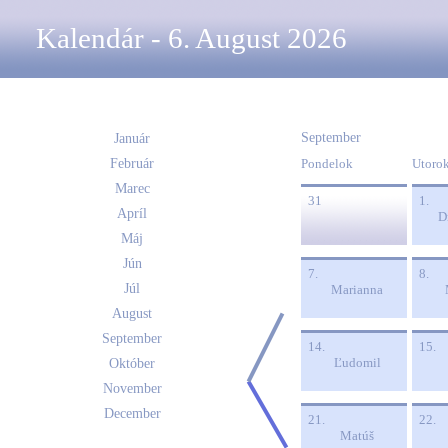
Kalendár - 6. August 2026
September
Január
Február
Pondelok
Utoro
Marec
31
1.
Apríl
D
Máj
Jún
7.
8.
Júl
Marianna
August
September
14.
15.
Ľudomil
Október
November
December
21.
22.
Matúš