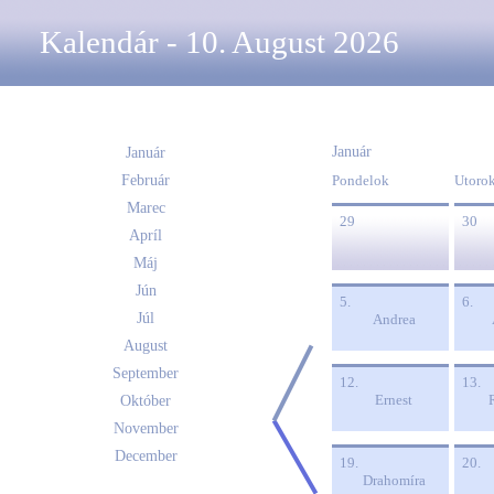
Kalendár - 10. August 2026
Január
Január
Február
Pondelok
Utoro
Marec
29
30
Apríl
Máj
Jún
5.
6.
Júl
Andrea
August
September
12.
13.
Ernest
Október
November
December
19.
20.
Drahomíra