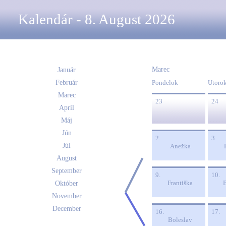
Kalendár - 8. August 2026
Marec
Január
Február
Pondelok
Utoro
Marec
23
24
Apríl
Máj
Jún
2.
3.
Júl
Anežka
August
September
9.
10.
Františka
Október
November
December
16.
17.
Boleslav