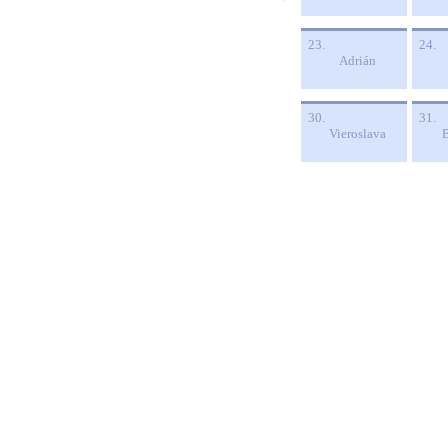
23.
24.
Adrián
30.
31.
Vieroslava