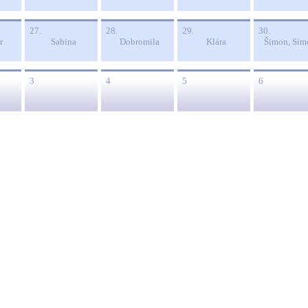
27.
28.
29.
30.
r
Sabina
Dobromila
Klára
Šimon, Sim
3
4
5
6