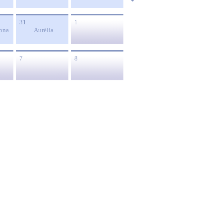
31.
1
ona
Aurélia
7
8