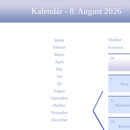
Kalendár - 8. August 2026
Október
Január
Február
Pondelok
Marec
28
Apríl
Máj
Jún
5.
Júl
Viera
August
September
12.
Maximil
Október
November
December
19.
Kristiá