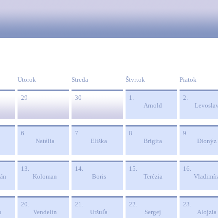
Utorok
Streda
Štvrtok
Piatok
29
30
1.
2.
Arnold
Levosla
6.
7.
8.
9.
Natália
Eliška
Brigita
Dionýz
13.
14.
15.
16.
ián
Koloman
Boris
Terézia
Vladimír
20.
21.
22.
23.
n
Vendelín
Uršuľa
Sergej
Alojzia