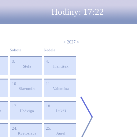
Hodiny: 17:22
<
2027
>
Sobota
Nedela
3.
4.
v
Stela
František
10.
11.
Slavomíra
Valentína
17.
18.
a
Hedviga
Lukáš
24.
25.
Kvetoslava
Aurel